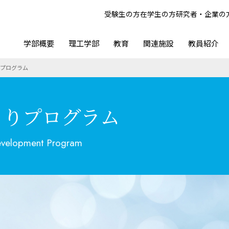
受験生の方
在学生の方
研究者・企業の
学部概要
理工学部
教育
関連施設
教員紹介
プログラム
くりプログラム
evelopment Program