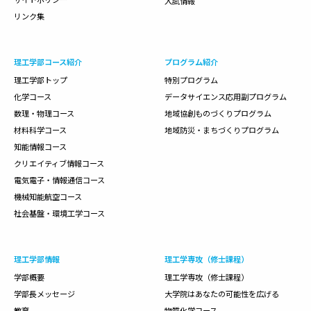
入試情報
リンク集
理工学部コース紹介
プログラム紹介
理工学部トップ
特別プログラム
化学コース
データサイエンス応用副プログラム
数理・物理コース
地域協創ものづくりプログラム
材料科学コース
地域防災・まちづくりプログラム
知能情報コース
クリエイティブ情報コース
電気電子・情報通信コース
機械知能航空コース
社会基盤・環境工学コース
理工学部情報
理工学専攻（修士課程）
学部概要
理工学専攻（修士課程）
学部長メッセージ
大学院はあなたの可能性を広げる
教育
物質化学コース