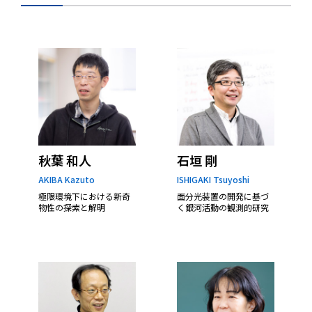
秋葉 和人
石垣 剛
AKIBA Kazuto
ISHIGAKI Tsuyoshi
極限環境下における新奇
面分光装置の開発に基づ
物性の探索と解明
く銀河活動の観測的研究