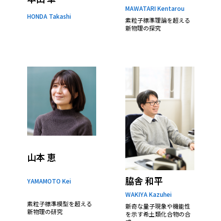
MAWATARI Kentarou
HONDA Takashi
素粒子標準理論を超える
新物理の探究
山本 恵
脇舎 和平
YAMAMOTO Kei
WAKIYA Kazuhei
素粒子標準模型を超える
新奇な量子現象や機能性
新物理の研究
を示す希土類化合物の合