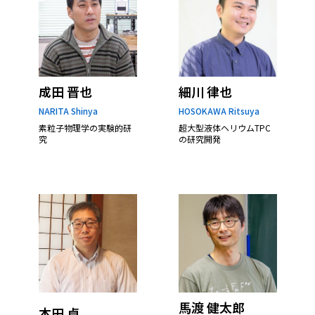
成田 晋也
細川 律也
NARITA Shinya
HOSOKAWA Ritsuya
素粒子物理学の実験的研
超大型液体ヘリウムTPC
究
の研究開発
馬渡 健太郎
本田 卓