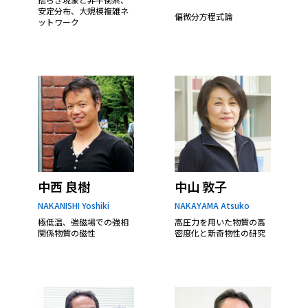
安定分布、大規模複雑ネ
偏微分方程式論
ットワーク
中西 良樹
中山 敦子
NAKANISHI Yoshiki
NAKAYAMA Atsuko
極低温、強磁場での強相
高圧力を用いた物質の高
関係物質の磁性
密度化と新奇物性の研究