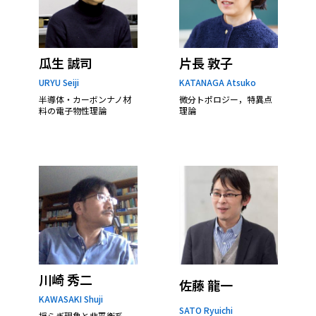
瓜生 誠司
片長 敦子
URYU Seiji
KATANAGA Atsuko
半導体・カーボンナノ材
微分トポロジー，特異点
料の電子物性理論
理論
川崎 秀二
佐藤 龍一
KAWASAKI Shuji
SATO Ryuichi
揺らぎ現象と非平衡系、