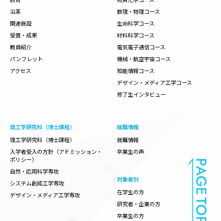
沿革
数理・物理コース
関連施設
生命科学コース
受賞・成果
材料科学コース
教員紹介
電気電子通信コース
パンフレット
機械・航空宇宙コース
アクセス
知能情報コース
デザイン・メディア工学コース
修了生インタビュー
理工学研究科（博士課程）
就職情報
理工学研究科（博士課程）
就職情報
入学者受入の方針（アドミッション・
卒業生の声
ポリシー）
自然・応用科学専攻
対象者別
システム創成工学専攻
在学生の方
デザイン・メディア工学専攻
研究者・企業の方
卒業生の方