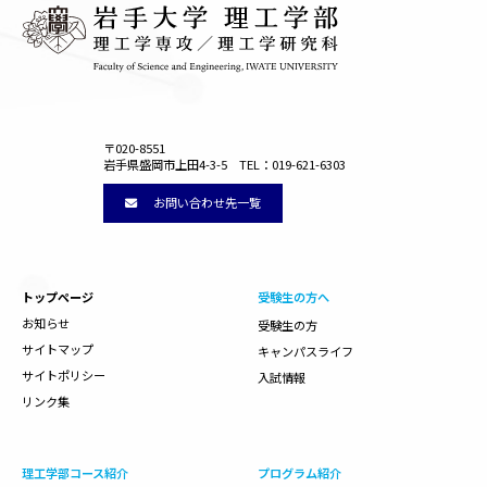
〒020-8551
岩手県盛岡市上田4-3-5 TEL：019-621-6303
お問い合わせ先一覧
トップページ
受験生の方へ
お知らせ
受験生の方
サイトマップ
キャンパスライフ
サイトポリシー
入試情報
リンク集
理工学部コース紹介
プログラム紹介