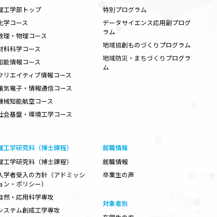
理工学部トップ
特別プログラム
化学コース
データサイエンス応用副プログ
ラム
数理・物理コース
地域協創ものづくりプログラム
材料科学コース
地域防災・まちづくりプログラ
知能情報コース
ム
クリエイティブ情報コース
電気電子・情報通信コース
機械知能航空コース
社会基盤・環境工学コース
理工学研究科（博士課程）
就職情報
理工学研究科（博士課程）
就職情報
入学者受入の方針（アドミッシ
卒業生の声
ョン・ポリシー）
自然・応用科学専攻
対象者別
システム創成工学専攻