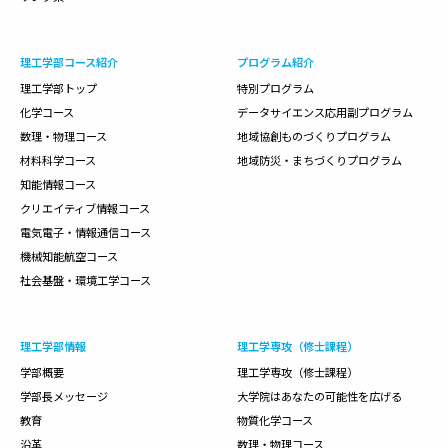
理工学部コース紹介
プログラム紹介
理工学部トップ
特別プログラム
化学コース
データサイエンス応用副プログラム
数理・物理コース
地域協創ものづくりプログラム
材料科学コース
地域防災・まちづくりプログラム
知能情報コース
クリエイティブ情報コース
電気電子・情報通信コース
機械知能航空コース
社会基盤・環境工学コース
理工学部情報
理工学専攻（修士課程）
学部概要
理工学専攻（修士課程）
学部長メッセージ
大学院はあなたの可能性を広げる
教育
物質化学コース
沿革
数理・物理コース