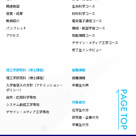
関連施設
生命科学コース
受賞・成果
材料科学コース
教員紹介
電気電子通信コース
パンフレット
機械・航空宇宙コース
アクセス
知能情報コース
デザイン・メディア工学コース
修了生インタビュー
理工学研究科（博士課程）
就職情報
理工学研究科（博士課程）
就職情報
入学者受入の方針（アドミッション・
卒業生の声
ポリシー）
自然・応用科学専攻
対象者別
システム創成工学専攻
在学生の方
デザイン・メディア工学専攻
研究者・企業の方
卒業生の方